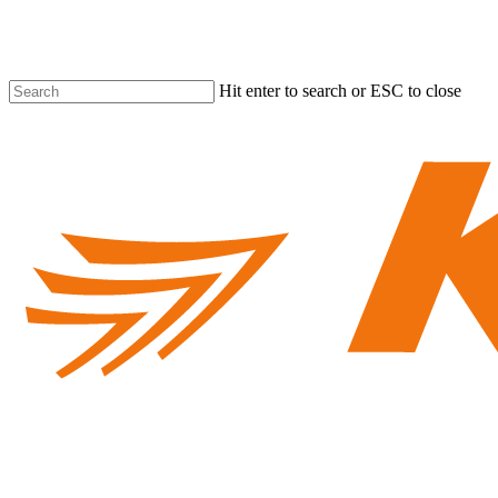
Skip
to
main
content
Hit enter to search or ESC to close
Close
Search